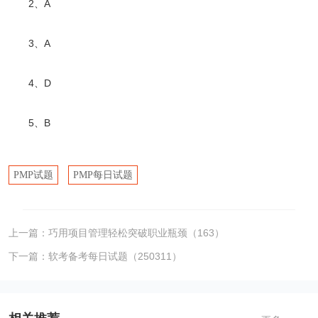
2、A
3、A
4、D
5、B
PMP试题
PMP每日试题
上一篇：
巧用项目管理轻松突破职业瓶颈（163）
下一篇：
软考备考每日试题（250311）