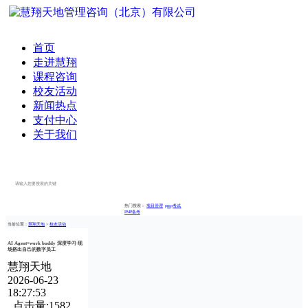
首页
走进慧翔
课程咨询
校友活动
新闻热点
支付中心
关于我们
立即搜索
热门搜索：
项目管理
pmp考试
PMP备考
当前位置：
慧翔天地
>
校友活动
AI Agent×work buddy 深度学习·现
场搭出自己的数字员工
慧翔天地
2026-06-23
18:27:53
点击量:1582