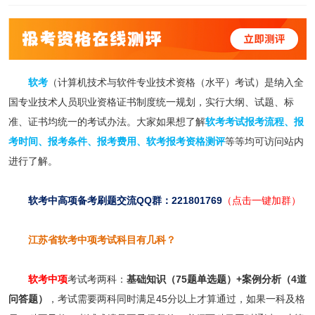
软考
（计算机技术与软件专业技术资格（水平）考试）是纳入全
国专业技术人员职业资格证书制度统一规划，实行大纲、试题、标
准、证书均统一的考试办法。大家如果想了解
软考考试报考流程
、
报
考时间
、
报考条件
、
报考费用
、
软考报考资格测评
等等均可访问站内
进行了解。
软考中高项备考刷题交流QQ群：221801769
（点击一键加群）
江苏省软考中项考试科目有几科？
软考中项
考试考两科：
基础知识（75题单选题）+案例分析（4道
问答题）
，考试需要两科同时满足45分以上才算通过，如果一科及格