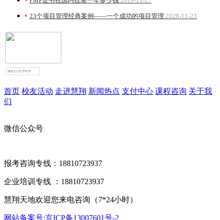
PMP证书在国内挂靠一年多少钱
2019-11-27
23个项目管理经典案例——一个成功的项目管理
2020-11-23
试听课点击领取
首页
校友活动
走进慧翔
新闻热点
支付中心
课程咨询
关于我
们
微信公众号
报考咨询专线：18810723937
企业培训专线 ：18810723937
慧翔天地欢迎您来电咨询（7*24小时）
网站备案号:京ICP备13007601号-2